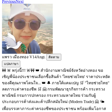
Previous
Next
แพรว เมืองทอง V14Angt.
ติดตาม
แปลภาษา
🚧 🚨 พรุ่งนี้!!! 🚨🚧 👑 สำนักงานพาณิชย์จังหวัดอ่างทอง ขอ
เชิญพี่น้องประชาชนเลือกซื้อสินค้า 'ไทยช่วยไทย' ราคาประหยัด
ของดีคุณภาพโดนใจ... 👑 🔔 ภายใต้แคมเปญ 🛒 "ไทยช่วยไทย"
ลดภาระค่าครองชีพ 🛒 🤗 กรมพัฒนาธุรกิจการค้า กระทรวง
พาณิชย์ กรมการปกครอง กระทรวงมหาดไทย ร่วมกับผู้
ประกอบการค้าส่งและค้าปลีกสมัยใหม่ (Modern Trade) 🤗 🌤️
เพื่อบรรเทาภาระค่าครองชีพของประชาชน พร้อมเพิ่มโอกาส