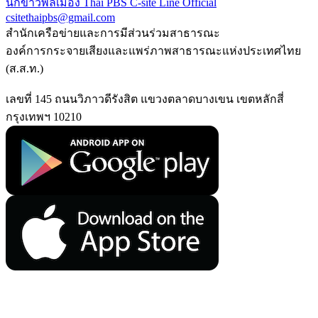
นักข่าวพลเมือง Thai PBS
C-site Line Official
csitethaipbs@gmail.com
สำนักเครือข่ายและการมีส่วนร่วมสาธารณะ
องค์การกระจายเสียงและแพร่ภาพสาธารณะแห่งประเทศไทย
(ส.ส.ท.)
เลขที่ 145 ถนนวิภาวดีรังสิต แขวงตลาดบางเขน เขตหลักสี่
กรุงเทพฯ 10210