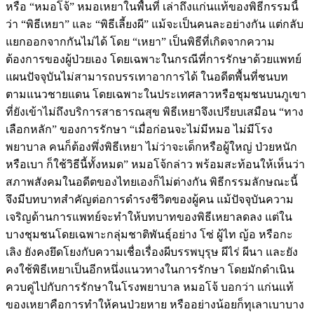
หรือ “หมอโจ้” หมอเหยาในพื้นที่ เล่าถึงแก่นแท้ของพิธีกรรมนี้
ว่า “พิธีเหยา” และ “พิธีเลี้ยงผี” แม้จะเป็นคนละอย่างกัน แต่กลับ
แยกออกจากกันไม่ได้ โดย “เหยา” เป็นพิธีที่เกิดจากความ
ต้องการของผู้ป่วยเอง โดยเฉพาะในกรณีที่การรักษาด้วยแพทย์
แผนปัจจุบันไม่สามารถบรรเทาอาการได้ ในอดีตพื้นที่ชนบท
ตามแนวชายแดน โดยเฉพาะในประเทศลาวหรือชุมชนบนภูเขา
ที่ยังเข้าไม่ถึงบริการสาธารณสุข พิธีเหยาจึงเปรียบเสมือน “ทาง
เลือกหลัก” ของการรักษา “เมื่อก่อนจะไม่มีหมอ ไม่มีโรง
พยาบาล คนก็ต้องพึ่งพิธีเหยา ไม่ว่าจะเด็กหรือผู้ใหญ่ ป่วยหนัก
หรือเบา ก็ใช้วิธีนี้ทั้งหมด” หมอโจ้กล่าว พร้อมสะท้อนให้เห็นว่า
สภาพสังคมในอดีตของไทยเองก็ไม่ต่างกัน พิธีกรรมลักษณะนี้
จึงมีบทบาทสำคัญต่อการดำรงชีวิตของผู้คน แม้ปัจจุบันความ
เจริญด้านการแพทย์จะทำให้บทบาทของพิธีเหยาลดลง แต่ใน
บางชุมชนโดยเฉพาะกลุ่มชาติพันธุ์อย่าง โซ่ ผู้ไท ญ้อ หรือกะ
เลิง ยังคงยึดโยงกับความเชื่อเรื่องผีบรรพบุรุษ ผีไร่ ผีนา และยัง
คงใช้พิธีเหยาเป็นอีกหนึ่งแนวทางในการรักษา โดยมักดำเนิน
ควบคู่ไปกับการรักษาในโรงพยาบาล หมอโจ้ บอกว่า แก่นแท้
ของเหยาคือการทำให้คนป่วยหาย หรืออย่างน้อยก็ทุเลาเบาบาง