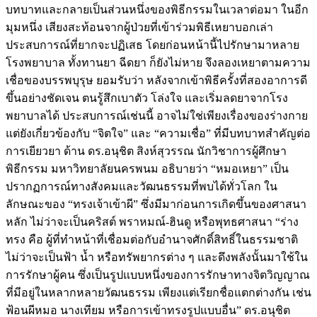
บทบาทและกลายเป็นส่วนหนึ่งของพิธีกรรมในเวลาต่อมา ในอีก
มุมหนึ่ง เสียงสะท้อนจากผู้ป่วยที่เข้าร่วมพิธีเหยาบอกเล่า
ประสบการณ์ที่ยากจะปฏิเสธ โดยก่อนหน้านี้ไปรักษามาหลาย
โรงพยาบาล ทั้งทานยา ฉีดยา ก็ยังไม่หาย จึงลองเหยาตามความ
เชื่อของบรรพบุรุษ ยอมรับว่า หลังจากเข้าพิธีครั้งที่สองอาการดี
ขึ้นอย่างชัดเจน ตนรู้สึกเบาตัว โล่งใจ และเริ่มลดยาจากโรง
พยาบาลได้ ประสบการณ์เช่นนี้ อาจไม่ใช่เพียงเรื่องของร่างกาย
แต่ยังเกี่ยวข้องกับ “จิตใจ” และ “ความเชื่อ” ที่มีบทบาทสำคัญต่อ
การเยียวยา ด้าน ดร.อนุชิต สิงห์สุวรรณ นักวิชาการผู้ศึกษา
พิธีกรรม มหาวิทยาลัยนครพนม อธิบายว่า “หมอเหยา” เป็น
ปรากฏการณ์ทางสังคมและวัฒนธรรมที่พบได้ทั่วโลก ใน
ลักษณะของ “ทรงเจ้าเข้าผี” ซึ่งมีมาก่อนการเกิดขึ้นของศาสนา
หลัก ไม่ว่าจะเป็นคริสต์ พราหมณ์-ฮินดู หรือพุทธศาสนา “ร่าง
ทรง คือ ผู้ที่ทำหน้าที่เชื่อมต่อกับอำนาจศักดิ์สิทธิ์ในธรรมชาติ
ไม่ว่าจะเป็นฟ้า น้ำ หรือทรัพยากรต่าง ๆ และดึงพลังนั้นมาใช้ใน
การรักษาผู้คน ซึ่งเป็นรูปแบบหนึ่งของการรักษาทางจิตวิญญาณ
ที่มีอยู่ในหลากหลายวัฒนธรรม เพียงแต่เรียกชื่อแตกต่างกัน เช่น
ฟ้อนผีหมอ นางเทียม หรือการเข้าทรงรูปแบบอื่น” ดร.อนุชิต