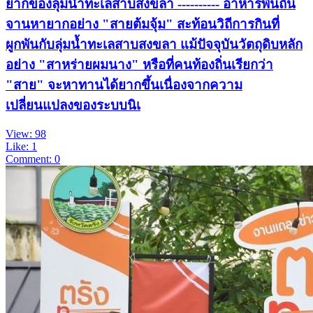
ยากของลุ่มน้ำทะเลสาบสงขลา ---------- อาหารพื้นถิ่น
จานหายากอย่าง "สายต้มจุ้ม" สะท้อนวิถีการกินที่
ผูกพันกับลุ่มน้ำทะเลสาบสงขลา แม้ปัจจุบันวัตถุดิบหลัก
อย่าง "สาหร่ายผมนาง" หรือที่คนท้องถิ่นเรียกว่า
"สาย" จะหาทานได้ยากขึ้นเนื่องจากความ
เปลี่ยนแปลงของระบบนิเ
View: 98
Like: 1
Comment: 0