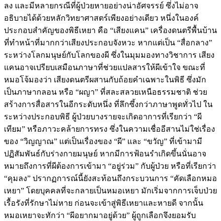
ลง และมีหลายกรณีที่ผู้ป่วยหายอย่างน่าอัศจรรย์ ซึ่งไม่อาจ
อธิบายได้ด้วยหลักวิทยาศาสตร์เพียงอย่างเดียว หนึ่งในองค์
ประกอบสำคัญของพิธีเหยา คือ “เสียงแคน” เครื่องดนตรีพื้นบ้าน
ที่ทำหน้าที่มากกว่าเสียงประกอบจังหวะ หากแต่เป็น “สื่อกลาง”
ระหว่างโลกมนุษย์กับโลกของผี ซึ่งในมุมมองทางวิชาการ เสียง
แคนอาจเปรียบเสมือนภาษาที่ช่วยแปลสารให้ผีเข้าใจ ขณะที่
หมอโจ้มองว่า เสียงดนตรีผสานกับถ้อยคำเฉพาะในพิธี ซึ่งมัก
เป็นภาษากลอน หรือ “ผญา” ที่สละสลวยเหนือธรรมชาติ ช่วย
สร้างการสื่อสารในอีกระดับหนึ่ง ที่ลึกซึ้งกว่าภาษาพูดทั่วไป ใน
ระหว่างประกอบพิธี ผู้ป่วยบางรายจะเกิดอาการที่เรียกว่า “ผี
เทียม” หรือภาวะคล้ายการทรง ซึ่งในความเชื่ออีสานไม่ใช่เรื่อง
ของ “วิญญาณ” แต่เป็นเรื่องของ “ผี” และ “ขวัญ” ที่เข้ามามี
ปฏิสัมพันธ์กับร่างกายมนุษย์ หากมีการฟ้อนรำเกิดขึ้นนั่นอาจ
หมายถึงการที่ผีต้องการเข้ามา “อยู่ร่วม” กับผู้ป่วย หรือที่เรียกว่า
“คุมลง” ปรากฏการณ์นี้ยังสะท้อนถึงกระบวนการ “คัดเลือกหมอ
เหยา” โดยบุคคลที่จะกลายเป็นหมอเหยา มักเริ่มจากการเจ็บป่วย
เรื้อรังที่รักษาไม่หาย ก่อนจะเข้าสู่พิธีเหยาและหายดี จากนั้น
หมอเหยาจะทักว่า “ผีอยากมาอยู่ด้วย” ผู้ถูกเลือกจึงยอมรับ