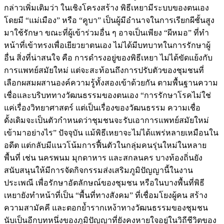
กล่าวเพิ่มเติมว่า ในเชิงโครงสร้าง พิธีเหยามีระบบของตนเอง
โดยมี “แม่เมือง” หรือ “คูบา” เป็นผู้มีอำนาจในการเรียกผีชั้นสูง
มาใช้รักษา ขณะที่ผู้เข้าร่วมอื่น ๆ อาจเป็นเพียง “ผีหมอ” ที่ทำ
หน้าที่เข้าทรงเพื่อเยียวยาตนเอง ไม่ได้มีบทบาทในการรักษาผู้
อื่น สิ่งที่น่าสนใจ คือ การดำรงอยู่ของพิธีเหยา ไม่ได้ขัดแย้งกับ
การแพทย์สมัยใหม่ แต่จะสะท้อนถึงการปรับตัวของชุมชนที่
เลือกผสมผสานองค์ความรู้ทั้งสองเข้าด้วยกัน ตามพื้นฐานความ
เชื่อและบริบททางวัฒนธรรมของตนเอง “การรักษาโรคไม่ใช่
แค่เรื่องวิทยาศาสตร์ แต่เป็นเรื่องของวัฒนธรรม ความเชื่อ
ดั้งเดิมจะเป็นตัวกำหนดว่าชุมชนจะรับเอาการแพทย์สมัยใหม่
เข้ามาอย่างไร” ปัจจุบัน แม้พิธีเหยาจะไม่ได้แพร่หลายเหมือนใน
อดีต แต่กลับมีแนวโน้มการฟื้นตัวในกลุ่มคนรุ่นใหม่ในหลาย
พื้นที่ เช่น นครพนม มุกดาหาร และสกลนคร บางท้องถิ่นยัง
สนับสนุนให้มีการจัดกิจกรรมส่งเสริมภูมิปัญญานี้ในงาน
ประเพณี เพื่อรักษาอัตลักษณ์ของชุมชน หรือในบางพื้นที่พิธี
เหยายังทำหน้าที่เป็น “พื้นที่ทางสังคม” ที่เชื่อมโยงผู้คน สร้าง
ความสามัคคี และตอกย้ำรากเหง้าทางวัฒนธรรมของชุมชน
นับเป็นอีกบทหนึ่งของภูมิปัญญาที่ยังคงหายใจอยู่ในวิถีชีวิตของ