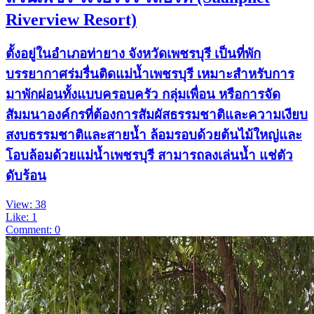
Riverview Resort)
ตั้งอยู่ในอำเภอท่ายาง จังหวัดเพชรบุรี เป็นที่พัก
บรรยากาศร่มรื่นติดแม่น้ำเพชรบุรี เหมาะสำหรับการ
มาพักผ่อนทั้งแบบครอบครัว กลุ่มเพื่อน หรือการจัด
สัมมนาองค์กรที่ต้องการสัมผัสธรรมชาติและความเงียบ
สงบ ​ธรรมชาติและสายน้ำ ล้อมรอบด้วยต้นไม้ใหญ่และ
โอบล้อมด้วยแม่น้ำเพชรบุรี สามารถลงเล่นน้ำ แช่ตัว
ดับร้อน
View: 38
Like: 1
Comment: 0