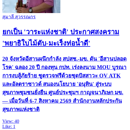
สุมาลี สุวรรณกร
ยกเป็น 'วาระแห่งชาติ' ประกาศสงคราม
'พยาธิใบไม้ตับ-มะเร็งท่อน้ำดี'
20 จังหวัดอีสานผนึกกำลัง สปสช.-มข. ดัน 'อีสานปลอด
โรค' ฉลอง 20 ปี กองทุน กปท. เร่งลงนาม MOU บูรณา
การงบสู้ภัยร้าย ชูตรวจฟรีด้วยชุดปัสสาวะ OV ATK
และอัลตราซาวด์ สนองนโยบาย 'อนุทิน' สู่ระบบ
สุขภาพชุมชนยั่งยืน ศูนย์ประชุมฯ กาญจนาภิเษก มข.
— เมื่อวันที่ 6-7 สิงหาคม 2569 สำนักงานหลักประกัน
สุขภาพแห่งชาติ
View: 40
Like: 1