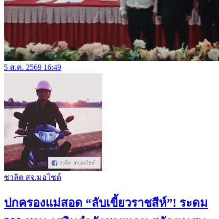
5 ส.ค. 2569 16:49
ชวลิต สจ.มอไซต์
ปกครองแม่สอด “ลับเขี้ยวราชสีห์”! ระดม