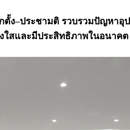
อกตั้ง–ประชามติ รวบรวมปัญหาอ
ปร่งใสและมีประสิทธิภาพในอนาคต