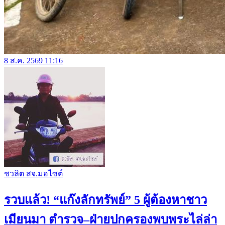
8 ส.ค. 2569 11:16
ชวลิต สจ.มอไซต์
รวบแล้ว! “แก๊งลักทรัพย์” 5 ผู้ต้องหาชาว
เมียนมา ตำรวจ–ฝ่ายปกครองพบพระไล่ล่า