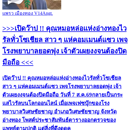
แพรว เมืองทอง V14Angt.
>>>เปิดว๊าป !! คุณหมอหล่อแห่งอ่างทองไว
รัลทั่วโซเชียล สาว ๆ แห่คอมเมนต์แซว เพจ
โรงพยาบาลยอดพุ่ง เจ้าตัวเผยงงจนต้องปิด
มือถือ <<<
เปิดว๊าป !! คุณหมอหล่อแห่งอ่างทองไวรัลทั่วโซเชียล
สาว ๆ แห่คอมเมนต์แซว เพจโรงพยาบาลยอดพุ่ง เจ้า
ตัวเผยงงจนต้องปิดมือถือ วันที่ 7 ส.ค.69กลายเป็นกระ
แสไวรัลบนโลกออนไลน์ เมื่อเพจเฟซบุ๊กของโรง
พยาบาลวิเศษชัยชาญ อำเภอวิเศษชัยชาญ จังหวัด
อ่างทอง โพสต์ประชาสัมพันธ์ตารางออกตรวจของ
แพทย์ตามปกติ แต่สิ่งที่ดึงดูดค