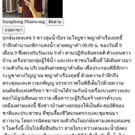
Suraphong Phanwong
ติดตาม
แปลภาษา
ฤกษ์มงคลเลข 9 ชาวลุ่มน้ำปิงรวมใจบูชา พญาคำเรืองฤทธิ์
รำลึกตำนานกติกาแห่งน้ำ ฝายพญาคำ 09.09 น. ของวันที่ 9
เดือน 9 ซึ่งตรงกับวันแรม 9 ค่ำ ตามปฏิทินจันทรคติ ตัวแทนชาว
บ้าน เครือข่ายกลุ่มผู้ใช้น้ำ และประชาชนในพื้นที่ ได้เดินทางมา
รวมตัวกัน ณ บริเวณสันฝายพญาคำเดิม เพื่อประกอบพิธีสักกา
ระบูชาดวงวิญญาณ พญาคำเรืองฤทธิ์ ด้วยความรำลึกถึง
พระคุณและความกตัญญู บรรยากาศในพิธีเต็มไปด้วยความ
มนต์ขลังแห่งศรัทธา ชาวบ้านได้ร่วมกันนำเครื่องบวงสรวงและ
ดอกไม้ธูปเทียนมาถวาย เพื่อคารวะผู้ริเริ่มสร้างสรรค์ระบบ
เหมืองฝายแห่งนี้ ซึ่งชาวบ้านต่างยกย่องให้เป็นดั่ง สมบัติของ
ชาติและประชาชน ที่ชุบเลี้ยงชีวิตเกษตรกรและชุมชนมา
ยาวนาน โดยการนัดหมายรวมตัวกันในฤกษ์มหามงคลแห่งเลข
9 ในครั้งนี้ เป็นไปเพื่อยืนยันว่า สายใยระหว่างคนและน้ำยังคง