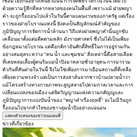
เชื่อมโยงกันอย่างเหนียวแน่น การจัดพิธีรำลึกในวันนี้ เต็มไป
ด้วยความรู้สึกที่หลากหลายของคนในพื้นที่ เพราะแม้ ฝายพญา
คำ จะถูกรื้อถอนไปแล้วในวันนี้ตามแผนงานของภาครัฐ แต่เรื่อง
ราวของฝายโบราณแห่งนี้ ยังคงเป็นสัญลักษณ์สำคัญของ
ภูมิปัญญาการจัดการน้ำล้านนา วิถีแห่งฝายพญาคำนั้นถูกขับ
เคลื่อนมาตั้งแต่อดีตตามหลัก มังรายศาสตร์ ซึ่งไม่ได้เป็นเพียง
ข้อกฎหมายโบราณ แต่คือกติกาอันศักดิ์สิทธิ์ในการอยู่ร่วมกัน
อย่างสมดุลระหว่าง "คน น้ำ และชุมชน" สิ่งเหล่านี้คือสายเลือด
ที่เคยหล่อเลี้ยงผู้คนริมแม่น้ำปิงมาหลายชั่วอายุคน การมารวม
ตัวกันที่สันฝายในวันนี้ จึงไม่ใช่เพียงการมาเยือนสถานที่ที่เหลือ
เพียงความทรงจำ แต่เป็นการส่งสาส์นจากชาวบ้านปลายน้ำว่า
แม้โครงสร้างทางกายภาพจะสูญสลายไปตามกาลเวลาและการ
เปลี่ยนแปลงของเมือง แต่จิตวิญญาณแห่งความกตัญญูและ
ภูมิปัญญาการแบ่งปันน้ำของ "พญาคำเรืองฤทธิ์" จะไม่มีวันถูก
รื้อถอนไปจากหัวใจของชาวลุ่มน้ำปิงอย่างแน่นอน
แสดงตำแหน่งของข่าวบนแผนที่
ข่าวที่เกี่ยวข้อง