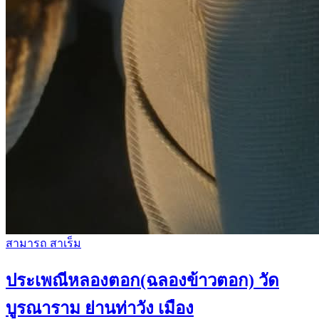
สามารถ สาเร็ม
ประเพณีหลองตอก(ฉลองข้าวตอก) วัด
บูรณาราม ย่านท่าวัง เมือง