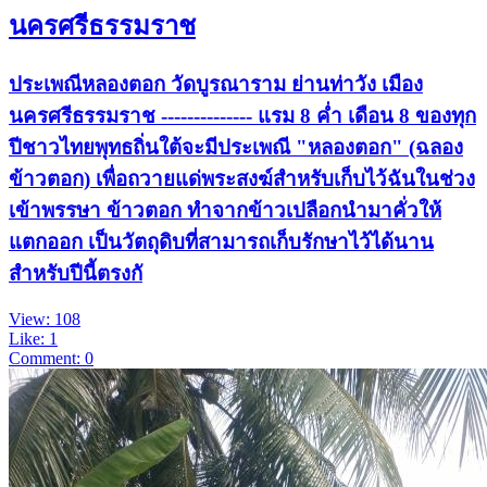
นครศรีธรรมราช
ประเพณีหลองตอก วัดบูรณาราม ย่านท่าวัง เมือง
นครศรีธรรมราช -------------- แรม 8 ค่ำ เดือน 8 ของทุก
ปีชาวไทยพุทธถิ่นใต้จะมีประเพณี "หลองตอก" (ฉลอง
ข้าวตอก) เพื่อถวายแด่พระสงฆ์สำหรับเก็บไว้ฉันในช่วง
เข้าพรรษา ข้าวตอก ทำจากข้าวเปลือกนำมาคั่วให้
แตกออก เป็นวัตถุดิบที่สามารถเก็บรักษาไว้ได้นาน
สำหรับปีนี้ตรงกั
View: 108
Like: 1
Comment: 0