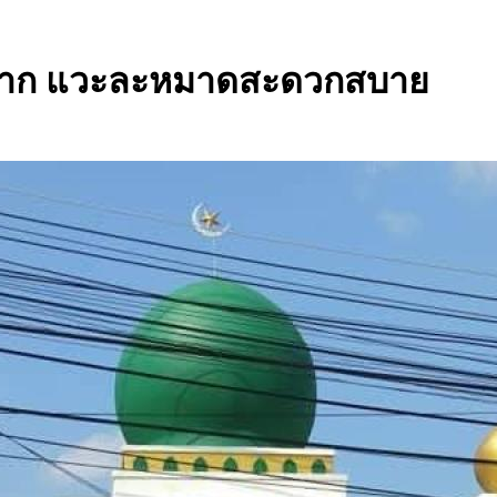
.ตาก แวะละหมาดสะดวกสบาย