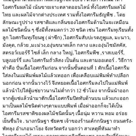
ไอศกรีมผลไม้ เน้นขายเจาะตลาดออนไลน์ ทั้งไอศกรีมผลไม้
ไทย และผลไม้จากต่างประเทศ รวมทั้งไอศกรีมธัญพืช . โดย
ลักษณะรูปร่าง รสชาติและกลิ่นของไอศกรีมด้านในจะเหมือน
ผลไม้ชนิดนั้น ๆ ซึ่งมีทั้งหมดกว่า 20 ชนิด เช่น ไอศกรีมทุเรียนทั้ง
ลูก ไอศกรีมทุเรียนพู ( ผ่าซีก) ,ไอศกรีมสับปะรดภูพูแล, มะนาว,
มังคุด, กล้วย ,มะม่วง,องุ่นขนาดเล็ก กลาง และองุ่นไซมัสคัส,
สตรอว์เบอร์รี ไซส์ เล็ก กลาง ใหญ่, ไอศกรีมพีช ,ราสเบอร์รี่,
บลูเบอร์รี่ และไอศกรีมถั่วลิสง เป็นต้น และตามออเดอร์ . วิธีการ
ทำคือ ปั่นเนื้อไอศกรีมก่อน จากนั้นขั้นตอนที่ 1 ตักเนื้อไอศกรีม
ใส่ลงในแม่พิมพ์ผลไม้แล้วเทออก เพื่อเคลือบแม่พิมพ์ทำเปลือก
นอกก่อน จากนั้นวางไว้ จึงหยอดเนื้อไอศกรีมลงไปในแม่พิมพ์
แล้วนำไปใส่ตู้แช่ยาวนานไม่ต่ำกว่า 12 ชั่วโมง จากนั้นนำออก
จากตู้แช่แล้วนำมาตักเนื้อไอศกรีมปิดทับด้านบน แล้วแกะออก
มาเป็นผลไม้ชนิดต่างๆตามแบบพิมพ์ เมื่อผ่าออกก็จะได้เป็น
ไอศกรีมรสชาติของผลไม้ชนิดนั้นๆ เนื้อนุ่ม หวาน หอม อร่อย
เย็นชื่นใจ . นางกนิษฐา ชัยคช เจ้าของร้านเค้กกนิษฐา ถนนตรัง-
พัทลุง อำเภอนาโยง จังหวัดตรัง บอกว่า สาเหตุที่หันมาทำ