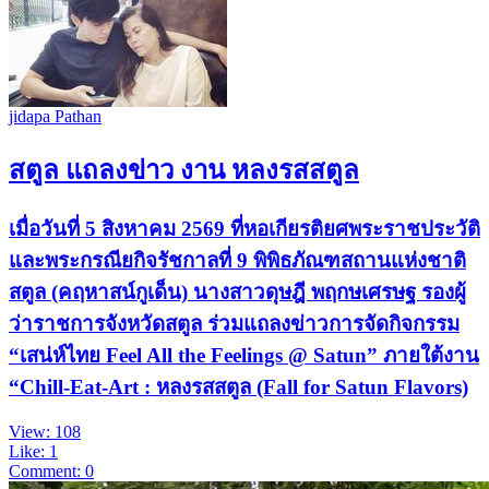
jidapa Pathan
สตูล แถลงข่าว งาน หลงรสสตูล
เมื่อวันที่ 5 สิงหาคม 2569 ที่หอเกียรติยศพระราชประวัติ
และพระกรณียกิจรัชกาลที่ 9 พิพิธภัณฑสถานแห่งชาติ
สตูล (คฤหาสน์กูเด็น) นางสาวดุษฎี พฤกษเศรษฐ รองผู้
ว่าราชการจังหวัดสตูล ร่วมแถลงข่าวการจัดกิจกรรม
“เสน่ห์ไทย Feel All the Feelings @ Satun” ภายใต้งาน
“Chill-Eat-Art : หลงรสสตูล (Fall for Satun Flavors)
View: 108
Like: 1
Comment: 0