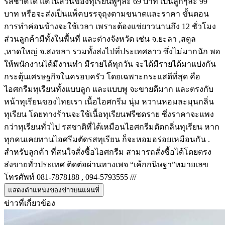
รสชาติได้ แต่ในส่วนของทุเรียนพูๆละ 69 บาท เป็นลูกๆละ 99
บาท หรือจะส่งเป็นแพ็คบรรจุถุงตามขนาดและราคา ขั้นตอน
การทำค่อนข้างจะใช้เวลา เพราะต้องแช่ยาวนานถึง 12 ชั่วโมง
ส่วนลูกค้ามีทั้งในพื้นที่ และต่างจังหวัด เช่น จ.ยะลา ,สตูล
,หาดใหญ่ จ.สงขลา รวมทั้งส่งไปที่ประเทศลาว ซึ่งไม่มากนัก พอ
ให้พนักงานได้มีงานทำ มีรายได้ทุกวัน จะได้มีรายได้มาแบ่งกัน
กระตุ้นเศรษฐกิจในครอบครัว โดยเฉพาะกระแสดีที่สุด คือ
ไอศกรีมทุเรียนทั้งแบบลูก และแบบพู จะขายดีมาก และตรงกับ
หน้าทุเรียนของไทยเรา เนื้อไอศกรีม นุ่ม หวานหอมละมุนกลิ่น
ทุเรียน โดยทางร้านจะใช้เนื้อทุเรียนฟรีซดราย ซึ่งราคาจะแพง
กว่าทุเรียนทั่วไป รสชาติที่ได้เหมือนไอศกรีมตัดกลิ่นทุเรียน หาก
ทุกคนเคยทานไอศรีมตัดรสทุเรียน ก็จะหอมอร่อยเหมือนกัน .
สำหรับลูกค้า ที่สนใจสั่งซื้อไอศกรีม สามารถสั่งซื้อได้โดยตรง
ส่งขายทั่วประเทศ ติดต่อผ่านทางเพจ “เค้กกนิษฐา”หมายเลข
โทรศัพท์ 081-7878188 , 094-5793555 ///
แสดงตำแหน่งของข่าวบนแผนที่
ข่าวที่เกี่ยวข้อง