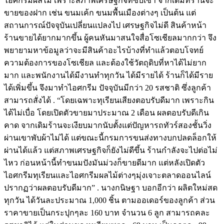
ไอศกรีมผลไม้ เพราะสภาพเศรษฐกิจที่ซบเซา จากเดิมที่ร้านจะ
ขายของฝาก เช่น ขนมเค้ก ขนมพื้นเมืองต่างๆ เป็นต้น แต่
สถานการณ์ปัจจุบันเปลี่ยนแปลงไป เศรษฐกิจไม่ดี สินค้าหน้า
ร้านขายได้ยากมากขึ้น ผู้คนหันมาสนใจสื่อโซเชียลมากกว่า จึง
พยายามหาข้อมูลว่าจะมีสินค้าอะไรบ้างที่ทำแล้วตอบโจทย์
ความต้องการของโซเชียล และต้องใช้วัตถุดิบที่หาได้ไม่ยาก
มาก และพนักงานได้มีงานทำทุกวัน ได้มีรายได้ ร้านก็ได้มีราย
ได้เพิ่มขึ้น จึงมาทำไอศกรีม ปัจจุบันมีกว่า 20 รสชาติ ซึ่งลูกค้า
สามารถสั่งได้ . “โดยเฉพาะทุเรียนเสียงตอบรับดีมาก เพราะกิน
ได้ไม่เบื่อ โดยเปิดตัวขายมาประมาณ 2 เดือน ผลตอบรับดีเกิน
คาด จากเดิมร้านจะเงียบมากนับตั้งแต่ปัญหารถทัวร์สองชั้นวิ่ง
ผ่านเขาพับผ้าไม่ได้ แต่ขณะนี้กรมการขนส่งทางบกปลดล็อกให้
ผ่านได้แล้ว แต่สภาพเศรษฐกิจก็ยังไม่ดีขึ้น ร้านกำลังจะไปต่อไม่
ไหว ก่อนหน้านี้ทำขนมปังมันม่วงก็ขายดีมาก แต่หลังเปิดตัว
ไอศกรีมทุเรียนและไอศกรีมผลไม้ต่างๆมุ่งเจาะตลาดออนไลน์
ปรากฏว่าผลตอบรับดีมาก” . นางกนิษฐา บอกอีกว่า ผลิตใหม่สด
ทุกวัน ได้วันละประมาณ 1,000 ชิ้น ตามออเดอร์ของลูกค้า ส่วน
ราคาขายเป็นกระปุกๆละ 160 บาท จำนวน 6 ลูก สามารถคละ