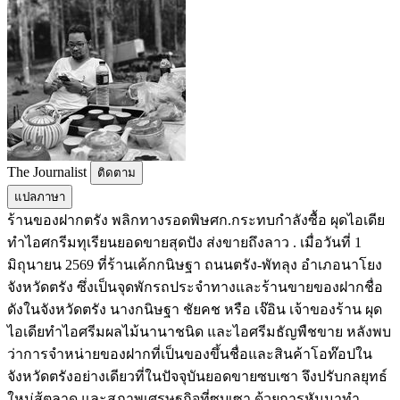
The Journalist
ติดตาม
แปลภาษา
ร้านของฝากตรัง พลิกทางรอดพิษศก.กระทบกำลังซื้อ ผุดไอเดีย
ทำไอศกรีมทุเรียนยอดขายสุดปัง ส่งขายถึงลาว . เมื่อวันที่ 1
มิถุนายน 2569 ที่ร้านเค้กกนิษฐา ถนนตรัง-พัทลุง อำเภอนาโยง
จังหวัดตรัง ซึ่งเป็นจุดพักรถประจำทางและร้านขายของฝากชื่อ
ดังในจังหวัดตรัง นางกนิษฐา ชัยคช หรือ เจ๊อิน เจ้าของร้าน ผุด
ไอเดียทำไอศรีมผลไม้นานาชนิด และไอศรีมธัญพืชขาย หลังพบ
ว่าการจำหน่ายของฝากที่เป็นของขึ้นชื่อและสินค้าโอท๊อปใน
จังหวัดตรังอย่างเดียวที่ในปัจจุบันยอดขายซบเซา จึงปรับกลยุทธ์
ใหม่สู้ตลาด และสภาพเศรษฐกิจที่ซบเซา ด้วยการหันมาทำ