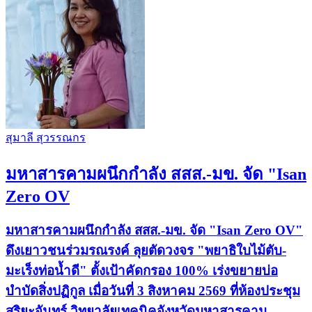
สุมาลี สุวรรณกร
มหาสารคามผนึกกำลัง สสส.-มข. จัด "Isan
Zero OV
มหาสารคามผนึกกำลัง สสส.-มข. จัด "Isan Zero OV"
ดึงเยาวชนร่วมรณรงค์ ลุยตัดวงจร "พยาธิใบไม้ตับ-
มะเร็งท่อน้ำดี" ตั้งเป้าคัดกรอง 100% เร่งขยายบ่อ
บำบัดสิ่งปฏิกูล เมื่อวันที่ 3 สิงหาคม 2569 ที่ห้องประชุม
สุริยะจันทร์ วิทยาลัยเทคนิคจังหวัดมหาสารคาม