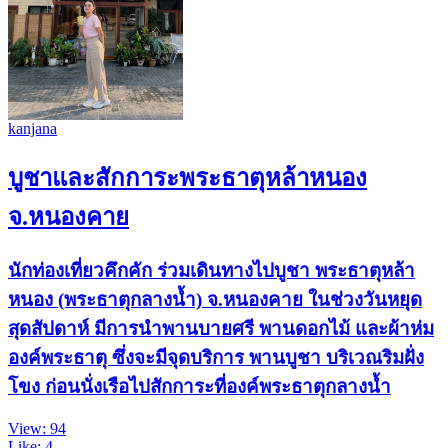
kanjana
บูชาและสักการะพระธาตุหล้าหนอง
จ.หนองคาย
นักท่องเที่ยวคึกคัก ร่วมเดินทางไปบูชา พระธาตุหล้า
หนอง (พระธาตุกลางน้ำ) จ.หนองคาย ในช่วงวันหยุด
สุดสัปดาห์ มีการนำพานบายศรี พานดอกไม้ และผ้าห่ม
องค์พระธาตุ ซึ่งจะมีจุดบริการ พานบูชา บริเวณริมฝั่ง
โขง ก่อนนั่งเรือไปสักการะที่องค์พระธาตุกลางน้ำ
View: 94
Like: 4