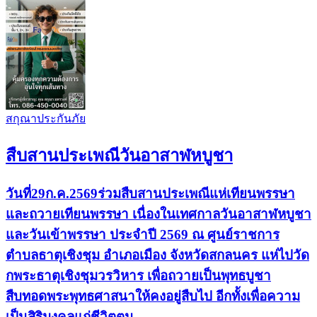
สกุณาประกันภัย
สืบสานประเพณีวันอาสาฬหบูชา
วันที่29ก.ค.2569ร่วมสืบสานประเพณีแห่เทียนพรรษา
และถวายเทียนพรรษา เนื่องในเทศกาลวันอาสาฬหบูชา
และวันเข้าพรรษา ประจำปี 2569 ณ ศูนย์ราชการ
ตำบลธาตุเชิงชุม อำเภอเมือง จังหวัดสกลนคร แห่ไปวัด
กพระธาตุเชิงชุมวรวิหาร เพื่อถวายเป็นพุทธบูชา
สืบทอดพระพุทธศาสนาให้คงอยู่สืบไป อีกทั้งเพื่อความ
เป็นสิริมงคลแก่ชีวิตตน