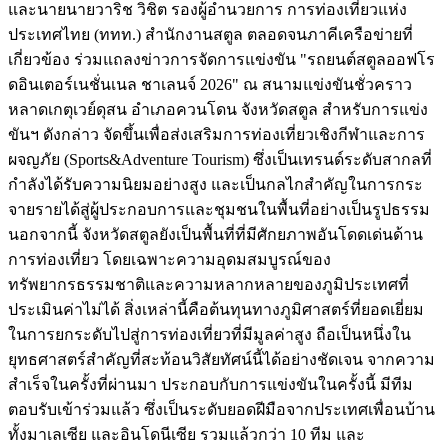
และนายนายวาริช วิชิต รองผู้อำนวยการ การท่องเที่ยวแห่ง
ประเทศไทย (ททท.) สำนักงานสตูล ตลอดจนภาคีเครือข่ายที่
เกี่ยวข้อง ร่วมแถลงข่าวการจัดการแข่งขัน "รถยนต์สตูลออฟโร
ดอินเตอร์เนชั่นเนล ชาเลนจ์ 2026" ณ สนามแข่งขันชั่วคราว
หลาดเกตุเวย์ดุสน อำเภอควนโดน จังหวัดสตูล สำหรับการแข่ง
ขันฯ ดังกล่าว จัดขึ้นเพื่อส่งเสริมการท่องเที่ยวเชิงกีฬาและการ
ผจญภัย (Sports&Adventure Tourism) ซึ่งเป็นเทรนด์ระดับสากลที่
กำลังได้รับความนิยมอย่างสูง และเป็นกลไกสำคัญในการกระ
จายรายได้สู่ผู้ประกอบการและชุมชนในพื้นที่อย่างเป็นรูปธรรม
นอกจากนี้ จังหวัดสตูลยังเป็นพื้นที่ที่มีศักยภาพอันโดดเด่นด้าน
การท่องเที่ยว โดยเฉพาะความอุดมสมบูรณ์ของ
ทรัพยากรธรรมชาติและความหลากหลายของภูมิประเทศที่
ประเมินค่าไม่ได้ สิ่งเหล่านี้คือต้นทุนทางภูมิศาสตร์ที่ยอดเยี่ยม
ในการยกระดับไปสู่การท่องเที่ยวที่มีมูลค่าสูง ถือเป็นหนึ่งใน
ยุทธศาสตร์สำคัญที่สะท้อนวิสัยทัศน์นี้ได้อย่างชัดเจน จากความ
สำเร็จในครั้งที่ผ่านมา ประกอบกับการแข่งขันในครั้งนี้ มีทีม
ตอบรับเข้าร่วมแล้ว ซึ่งเป็นระดับยอดฝีมือจากประเทศเพื่อนบ้าน
ทั้งมาเลเซีย และอินโดนีเซีย รวมแล้วกว่า 10 ทีม และ