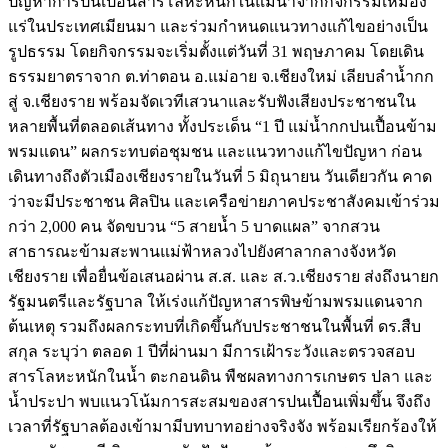
ปัญหาการปนเปื้อนสารโลหะหนักในแม่น้ำจากกิจกรรมเหมือง
แร่ในประเทศเมียนมา และร่วมกำหนดแนวทางแก้ไขอย่างเป็น
รูปธรรม โดยกิจกรรมจะเริ่มตั้งแต่วันที่ 31 พฤษภาคม โดยเดิน
ธรรมยาตราจาก ต.ท่าตอน อ.แม่อาย จ.เชียงใหม่ เลียบลำน้ำกก
สู่ จ.เชียงราย พร้อมจัดเวทีเสวนาและรับฟังเสียงประชาชนใน
หลายพื้นที่ตลอดเส้นทาง ทั้งประเด็น “1 ปี แม่น้ำกกปนเปื้อนข้าม
พรมแดน” ผลกระทบต่อชุมชน และแนวทางแก้ไขปัญหา ก่อน
เดินทางถึงตัวเมืองเชียงรายในวันที่ 5 มิถุนายน วันเดียวกัน คาด
ว่าจะมีประชาชน ศิลปิน และเครือข่ายภาคประชาสังคมเข้าร่วม
กว่า 2,000 คน จัดขบวน “5 สายน้ำ 5 บาดแผล” จากสวน
สาธารณะข้ามสะพานแม่ฟ้าหลวงไปยังศาลากลางจังหวัด
เชียงราย เพื่อยื่นข้อเสนอผ่าน ส.ส. และ ส.ว.เชียงราย ส่งถึงนายก
รัฐมนตรีและรัฐบาล ให้เร่งแก้ปัญหาสารพิษข้ามพรมแดนจาก
ต้นเหตุ รวมถึงผลกระทบที่เกิดขึ้นกับประชาชนในพื้นที่ ดร.สืบ
สกุล ระบุว่า ตลอด 1 ปีที่ผ่านมา มีการเฝ้าระวังและตรวจสอบ
สารโลหะหนักในน้ำ ตะกอนดิน พืชผลทางการเกษตร ปลา และ
น้ำประปา พบแนวโน้มการสะสมของสารปนเปื้อนเพิ่มขึ้น จึงถึง
เวลาที่รัฐบาลต้องเข้ามามีบทบาทอย่างจริงจัง พร้อมเรียกร้องให้