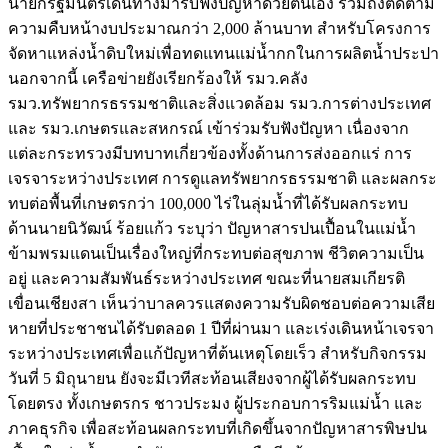
นายกรัฐมนตรีเดินทางมารับฟังปัญหาด้วยตนเอง รวมถึงติดตาม
ความคืบหน้างบประมาณกว่า 2,000 ล้านบาท สำหรับโครงการ
จัดหาแหล่งน้ำดิบใหม่เพื่อทดแทนแม่น้ำกกในการผลิตน้ำประปา
นอกจากนี้ เครือข่ายยังเรียกร้องให้ รมว.คลัง
รมว.ทรัพยากรธรรมชาติและสิ่งแวดล้อม รมว.การต่างประเทศ
และ รมว.เกษตรและสหกรณ์ เข้าร่วมรับฟังปัญหา เนื่องจาก
แต่ละกระทรวงมีบทบาทเกี่ยวข้องทั้งด้านการส่งออกแร่ การ
เจรจาระหว่างประเทศ การดูแลทรัพยากรธรรมชาติ และผลกระ
ทบต่อพื้นที่เกษตรกว่า 100,000 ไร่ในลุ่มน้ำที่ได้รับผลกระทบ
ด้านนายนิวัฒน์ ร้อยแก้ว ระบุว่า ปัญหาสารปนเปื้อนในแม่น้ำ
ข้ามพรมแดนเป็นเรื่องใหญ่ที่กระทบต่อสุขภาพ ชีวิตความเป็น
อยู่ และความสัมพันธ์ระหว่างประเทศ ขณะที่นายสมเกียรติ
เขื่อนเชียงสา เห็นว่าบาลควรแสดงความรับผิดชอบต่อความเสีย
หายที่ประชาชนได้รับตลอด 1 ปีที่ผ่านมา และเร่งเดินหน้าเจรจา
ระหว่างประเทศเพื่อแก้ปัญหาที่ต้นเหตุโดยเร็ว สำหรับกิจกรรม
วันที่ 5 มิถุนายน ยังจะมีเวทีสะท้อนเสียงจากผู้ได้รับผลกระทบ
โดยตรง ทั้งเกษตรกร ชาวประมง ผู้ประกอบการริมแม่น้ำ และ
ภาคธุรกิจ เพื่อสะท้อนผลกระทบที่เกิดขึ้นจากปัญหาสารพิษปน