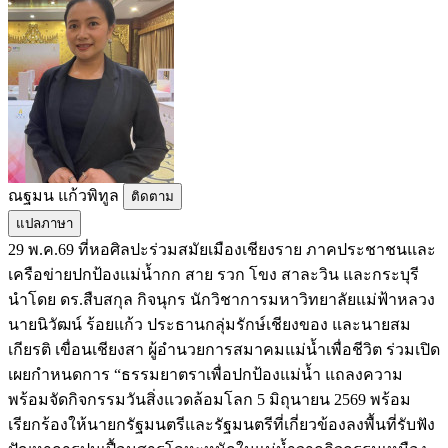
ณฐมน แก้วพิทูล
ติดตาม
แปลภาษา
29 พ.ค.69 ที่หอศิลปะร่วมสมัยเมืองเชียงราย ภาคประชาชนและ
เครือข่ายปกป้องแม่น้ำกก สาย รวก โขง สาละวิน และกระบุรี
นำโดย ดร.สืบสกุล กิจนุกร นักวิชาการมหาวิทยาลัยแม่ฟ้าหลวง
นายนิวัฒน์ ร้อยแก้ว ประธานกลุ่มรักษ์เชียงของ และนายสม
เกียรติ เขื่อนเชียงสา ผู้อำนวยการสมาคมแม่น้ำเพื่อชีวิต ร่วมเปิด
เผยกำหนดการ “ธรรมยาตราเพื่อปกป้องแม่น้ำ แถลงความ
พร้อมจัดกิจกรรมวันสิ่งแวดล้อมโลก 5 มิถุนายน 2569 พร้อม
เรียกร้องให้นายกรัฐมนตรีและรัฐมนตรีที่เกี่ยวข้องลงพื้นที่รับฟัง