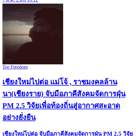
Tee Freedom
เชียงใหม่ไปต่อ แม่โจ้ , ราชมงคลล้าน
นา(เชียงราย) จับมือภาคีสังคมจัดการฝุ่น
PM 2.5 วิจัยเพื่อท้องถิ่นสู่อากาศสะอาด
อย่างยั่งยืน
เชียงใหม่ไปต่อ จับมือภาคีสังคมจัดการฝุ่น PM 2.5 วิจัย