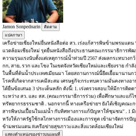
Jamon Sonpednarin
ติดตาม
แปลภาษา
เครือข่ายเชียงใหม่ยื่นหนังสือต่อ สว. เร่งแก้สารพิษข้ามพรมแ
แวดล้อมเชียงใหม่ รุดยื่นหนังสือถึงประธานคณะกรรมาธิการพัฒน
ความรุนแรงนับตั้งแต่เหตุการณ์น้ำท่วมปี 2567 ส่งผลกระทบวงก
กก, สาย, รวก และโขง ในเขตจังหวัดเชียงใหม่และเชียงราย กำ
ในพื้นที่ต้นน้ำประเทศเมียนมา โดยสถานการณ์นี้ยืดเยื้อมานาน
โรคที่เกิดจากสารเคมีสะสม เศรษฐกิจ:กระทบความมั่นคงทางอาหาร
ได้ยื่นข้อเสนอ 3 ประเด็นหลัก ดังนี้: 1. เร่งตรวจสอบ:ให้มีกา
ระหว่าง สว. และ สส. (คณะกรรมาธิการร่วม) เพื่อศึกษาและแก้
ทรัพยากรธรรมชาติ . นอกจากนี้ ทางเครือข่ายฯ ยังได้เชิญคณะกร
สารพิษปนเปื้อนในแม่น้ำ กับทิศทางการแก้ปัญหาให้ชุมชน” . 1 มิถุ
หวังให้ภาครัฐใช้กลไกทางการเมืองและการทูต เข้ามาจัดการปัญหาส
ข้ามพรมแดน #เครือข่ายสุขภาวะและสิ่งแวดล้อมเชียงใหม่
แสดงตำแหน่งของข่าวบนแผนที่