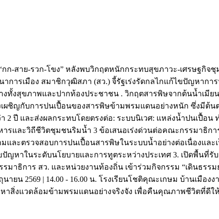
ดน “กก-สาย-รวก-โขง” หลังพบวิกฤตหนักกระทบสุขภาวะ-เศรษฐกิจชุม
าการเมือง สมาชิกวุฒิสภา (สว.) จี้รัฐเร่งรัดกลไกแก้ไขปัญหากา
ว้างทั้งสุขภาพและปากท้องประชาชน . วิกฤตสารพิษจากต้นน้ำเมียน
ลังเผชิญกับการปนเปื้อนของสารพิษข้ามพรมแดนอย่างหนัก ซึ่งมีต
กว่า 2 ปี และส่งผลกระทบโดยตรงต่อ: ระบบนิเวศ: แหล่งน้ำปนเปื
และวิถีชีวิตชุมชนริมน้ำ 3 ข้อเสนอเร่งด่วนต่อคณะกรรมาธิการฯ
รติดตามและตรวจสอบการปนเปื้อนสารพิษในระบบน้ำอย่างต่อเนื่องและเ
ไขปัญหาในระดับนโยบายและการทูตระหว่างประเทศ 3. เปิดพื้นที่
รมาธิการ สว. และหน่วยงานท้องถิ่น เข้าร่วมกิจกรรม “เดินธรรมยา
นายน 2569 | 14.00 - 16.00 น. โรงเรียนโชติคุณะเกษม บ้านเมืองงามใ
ิ่งแวดล้อมข้ามพรมแดนอย่างจริงจัง เพื่อคืนคุณภาพชีวิตที่ดีให้แ