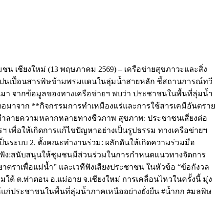
ชน เชียงใหม่ (13 พฤษภาคม 2569) – เครือข่ายสุขภาวะและสิ่ง
รปนเปื้อนสารพิษข้ามพรมแดนในลุ่มน้ำสายหลัก ชี้สถานการณ์ทวี
มา จากข้อมูลของทางเครือข่ายฯ พบว่า ประชาชนในพื้นที่ลุ่มน้ำ
้นตอมาจาก **กิจกรรมการทำเหมืองแร่และการใช้สารเคมีอันตราย
้อน ทำลายความหลากหลายทางชีวภาพ สุขภาพ: ประชาชนเสี่ยงต่อ
 เพื่อให้เกิดการแก้ไขปัญหาอย่างเป็นรูปธรรม ทางเครือข่ายฯ
ป็นระบบ 2. ตั้งคณะทำงานร่วม: ผลักดันให้เกิดความร่วมมือ
รับฟัง:สนับสนุนให้ชุมชนมีส่วนร่วมในการกำหนดแนวทางจัดการ
ตราเพื่อแม่น้ำ” และเวทีฟังเสียงประชาชน ในหัวข้อ “ข้อกังวล
ต้ ต.ท่าตอน อ.แม่อาย จ.เชียงใหม่ การเคลื่อนไหวในครั้งนี้ มุ่ง
ก่ประชาชนในพื้นที่ลุ่มน้ำภาคเหนืออย่างยั่งยืน #น้ำกก #มลพิษ