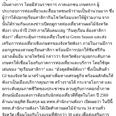
เป็นทางการ โดยมีส่วนราชการ ภาคเอกชน เกษตรกร ผู้
ประกอบการท่องเที่ยวและสื่อมวลชนเข้าร่วมเป็นจำนวนมาก ซึ่ง
ผู้ว่าฯได้ปอกทุเรียนสาลิกากินโชว์พร้อมแจกให้ผู้ร่วมงาน จาก
นั้นได้ร่วมกันแถลงข่าวเปิดฤดูกาลท่องเที่ยวสวนผลไม้จังหวัด
พังงา ประจำปี 2569 ภายใต้แคมเปญ “กินทุเรียน ต้องสาลิกา
พังงา” เพื่อกระตุ้นการท่องเที่ยวในช่วง Green Season และส่ง
เสริมการท่องเที่ยวเชิงเกษตรของจังหวัดพังงา ภายในงานมีการ
ออกบูธของสวนทุเรียนสาลิกา พร้อมมีการปอกให้ชิมฟรีกัน
อย่างเต็มอิ่ม นายไพรัตน์ กล่าวว่า จังหวัดพังงามุ่งยกระดับภาค
เกษตรให้เชื่อมโยงกับภาคการท่องเที่ยวและบริการ โดยใช้จุด
เด่นของ “ทุเรียนสาลิกา” และ “มังคุดทิพย์พังงา” ซึ่งเป็นสินค้า
GI ของจังหวัด มาสร้างมูลค่าเพิ่มทางเศรษฐกิจ พร้อมผลักดันให้
พังงาเป็นเมืองบริการคุณภาพ สร้างรายได้ กระจายโอกาส และ
ยกระดับคุณภาพชีวิตของประชาชน ควบคู่กับการตอกย้ำภาพ
ลักษณ์เมืองแห่งการต้อนรับนักท่องเที่ยวดีที่สุดในโลก ปี 2569
ด้านนายอุทิศ ลิ่มสกุล ผอ.ททท.สำนักงานพังงา เปิดเผยว่า ในปีนี้
ททท.สำนักงานพังงา ได้เปิดตัวสวนผลไม้จำนวน 34 สวนทั่ว
จังหวัด เชื่อมโยงกับโรงแรมที่พักกว่า 30 แห่ง เพื่อส่งเสริมการ