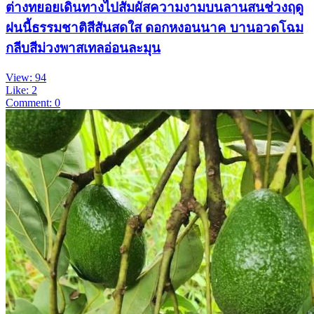
ต่างทยอยเดินทางไปสัมผัสความงามบนลานสนช่วงฤดู
ฝนนี้ธรรมชาติสีสันสดใส ดอกหงอนนาค บานอวดโฉม
กลีบสีม่วงพาสเทลอ่อนละมุน
View: 94
Like: 2
Comment: 0