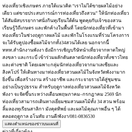
ท่องเที่ยวเชิงเกษตร ภายใต้แนวคิด “เราไม่ได้ขายผลไม้อย่าง
เดียว แต่ขายประสบการณ์การท่องเที่ยวถึงสวน” ให้นักท่องเที่ยว
ได้สัมผัสบรรยากาศนั่งกินทุเรียนใต้ต้น พูดคุยกับเจ้าของสวน
เรียนรู้วิถีเกษตร และพักค้างในพื้นที่ โดยนักท่องเที่ยวที่เข้ามา
ท่องเที่ยวในช่วงฤดูกาลผลไม้ และพักในโรงแรมที่ร่วมโครงการ
จะได้รับคูปองซื้อผลไม้จากทั้ง34สวนได้เลย นอกจากนี้
ททท.สำนักงานพังงา ยังมีการเชิญบริษัทนำเที่ยวจากหาดใหญ่
สงขลา และกระบี่ เข้าร่วมผลักดันตลาดนักท่องเที่ยวทั้งชาวไทย
และต่างชาติ โดยเฉพาะกลุ่มนักท่องเที่ยวจากมาเลเซียและ
สิงคโปร์ ให้เดินทางมาท่องเที่ยวสวนผลไม้ในจังหวัดพังงามาก
ยิ่งขึ้น เพื่อสร้างงาน สร้างอาชีพ และกระจายรายได้สู่ชุมชน
อย่างเป็นรูปธรรม สำหรับฤดูกาลท่องเที่ยวสวนผลไม้จังหวัด
พังงา จะจัดขึ้นระหว่างเดือนพฤษภาคม–กรกฎาคม 2569 นัก
ท่องเที่ยวสามารถเดินทางเยี่ยมชมสวนผลไม้ทั้ง 34 สวน พร้อม
ลิ้มลองทุเรียนสาลิกา มังคุดทิพย์ และผลไม้คุณภาพอื่น ๆ ได้
ตลอดฤดูกาล อโนทัย งานดี/พังงา/081-0836530
แสดงตำแหน่งของข่าวบนแผนที่
ข่าวที่เกี่ยวข้อง