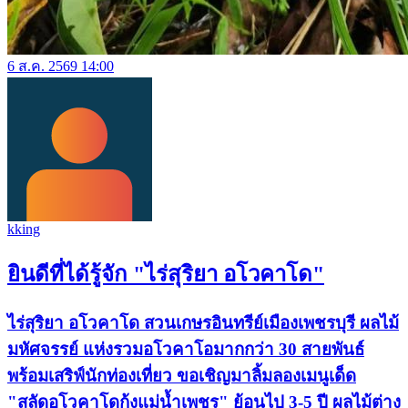
6 ส.ค. 2569 14:00
kking
ยินดีที่ได้รู้จัก "ไร่สุริยา อโวคาโด"
ไร่สุริยา อโวคาโด สวนเกษรอินทรีย์เมืองเพชรบุรี ผลไม้
มหัศจรรย์ แห่งรวมอโวคาโอมากกว่า 30 สายพันธ์
พร้อมเสริฟ์นักท่องเที่ยว ขอเชิญมาลิ้มลองเมนูเด็ด
"สลัดอโวคาโดกุ้งแม่น้ำเพชร" ย้อนไป 3-5 ปี ผลไม้ต่าง