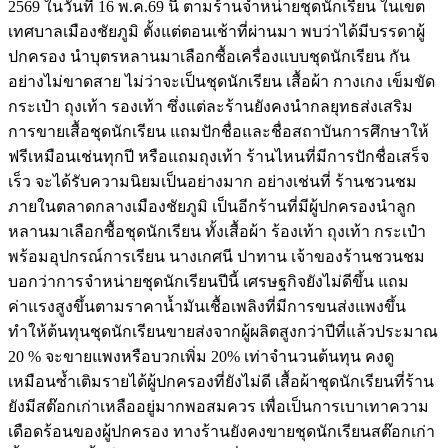
2569 ในวันที่ 16 พ.ค.69 นี้ ตามร้านจำหน่ายชุดนักเรียน ในเขต
เทศบาลเมืองชัยภูมิ ตั้งแต่ตอนเช้าที่ผ่านมา พบว่าได้มีบรรดาผู้
ปกครอง นำบุตรหลานมาเลือกซื้อเครื่องแบบชุดนักเรียน กัน
อย่างไม่ขาดสาย ไม่ว่าจะเป็นชุดนักเรียน เสื้อผ้า กางเกง เข็มขัด
กระเป๋า ถุงเท้า รองเท้า ซึ่งแต่ละร้านยังคงนำกลยุทธส่งเสริม
การขายเสื้อชุดนักเรียน แถมปักชื่อและชื่อสถาบันการศึกษาให้
ฟรีเหมือนเช่นทุกปี หรือแถมถุงเท้า ร้านไหนที่มีการปักชื่อเสร็จ
เร็ว จะได้รับความนิยมเป็นอย่างมาก อย่างเช่นที่ ร้านชวนชม
ภายในตลาดกลางเมืองชัยภูมิ เป็นอีกร้านที่มีผู้ปกครองนำลูก
หลานมาเลือกซื้อชุดนักเรียน ทั้งเสื้อผ้า ร้องเท้า ถุงเท้า กระเป๋า
พร้อมอุปกรณ์การเรียน นางเกศนี ปาทาน เจ้าของร้านชวนชม
บอกว่าการจำหน่ายชุดนักเรียนปีนี้ เศรษฐกิจยังไม่ดีขึ้น แถม
ค่าแรงสูงขึ้นตามราคาน้ำมันเชื้อเพลิงที่มีการขนส่งแพงขึ้น
ทำให้ต้นทุนชุดนักเรียนขายส่งจากผู้ผลิตสูงกว่าปีที่แล้วประมาณ
20 % จะขายแพงหรือบวกเพิ่ม 20% เท่าจำนวนต้นทุน คงดู
เหมือนซ้ำเติมรายได้ผู้ปกครองที่ยังไม่ดี เสื้อผ้าชุดนักเรียนที่ร้าน
ยังมีสต๊อกเก่าเหลืออยู่มากพอสมควร เพื่อเป็นการเบาเทาความ
เดือดร้อนของผู้ปกครอง ทางร้านยังคงขายชุดนักเรียนสต๊อกเก่า