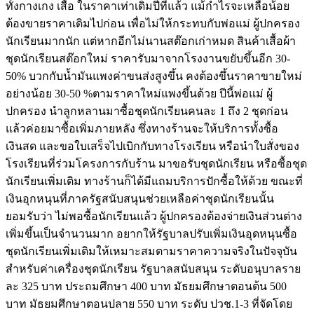
ทั้งกางเกง เสื้อ ในราคาเท่าเดิมปีที่แล้ว แม้กำไรจะเหลือน้อย
ต้องขายราคาเดิมไปก่อน เพื่อไม่ให้กระทบกับพ่อแม่ ผู้ปกครอง
นักเรียนมากนัก แต่หากอีกไม่นานสต๊อกเก่าหมด สินค้าเสื้อผ้า
ชุดนักเรียนสต๊อกใหม่ ราคารับมาจากโรงงานขยับขึ้นอีก 30-
50% บวกกับน้ำมันแพงค่าขนส่งสูงขึ้น คงต้องขึ้นราคาขายใหม่
อย่างน้อย 30-50 %ตามราคาใหม่แพงขึ้นด้วย ปีนี้พ่อแม่ ผู้
ปกครอง นำลูกหลานมาซื้อชุดนักเรียนคนละ 1 ถึง 2 ชุดก่อน
แล้วค่อยมาซื้อเพิ่มภายหลัง ซึ่งทางร้านจะให้บริการทั้งซื้อ
เงินสด และขอใบเสร็จไปเบิกกับทางโรงเรียน หรือนำใบสั่งของ
โรงเรียนที่ร่วมโครงการกับร้าน มาขอรับชุดนักเรียน หรือซื้อชุด
นักเรียนเพิ่มเติม ทางร้านก็ได้มีแถมบริการปักซื้อให้ด้วย ขณะที่
เงินอุกหนุนที่ภาครัฐสนับสนุนช่วยเหลือค่าชุดนักเรียนนั้น
ยอมรับว่า ไม่พอซื้อนักเรียนแล้ว ผู้ปกครองต้องจ่ายเงินส่วนต่าง
เพิ่มขึ้นเป็นจำนวนมาก อยากให้รัฐบาลปรับเพิ่มเงินอุดหนุนซื้อ
ชุดนักเรียนเพิ่มเติมให้เหมาะสมตามราคาความจริงในปัจจุบัน
สำหรับค่าเครื่องชุดนักเรียน รัฐบาลสนับสนุน ระดับอนุบาลราย
ละ 325 บาท ประถมศึกษา 400 บาท มัธยมศึกษาตอนต้น 500
บาท มัธยมศึกษาตอนปลาย 550 บาท ระดับ ปวช.1-3 ที่จัดโดย