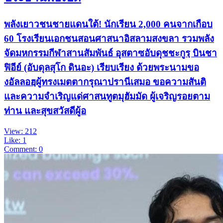
พลังเยาวชนชายแดนใต้! นักเรียน 2,000 คนจากเกือบ
60 โรงเรียนเอกชนสอนศาสนาอิสลามสงขลา รวมพลัง
จัดมหกรรมกีฬาสานสัมพันธ์ อุสตาซอับดุชชะกูรฺ บินชา
ฟิอีย์ (อับดุลสุโก ดินอะ) เรียบเรียง ด้วยพระนามขอ
งอัลลอฮฺผู้ทรงเมตตากรุณาปรานีเสมอ ขอความสันติ
และความจำเริญแด่ศาสนทูตมุฮัมมัด ผู้เจริญรอยตาม
ท่าน และสุขสวัสดีผู้อ
View: 212
Like: 1
Comment: 0