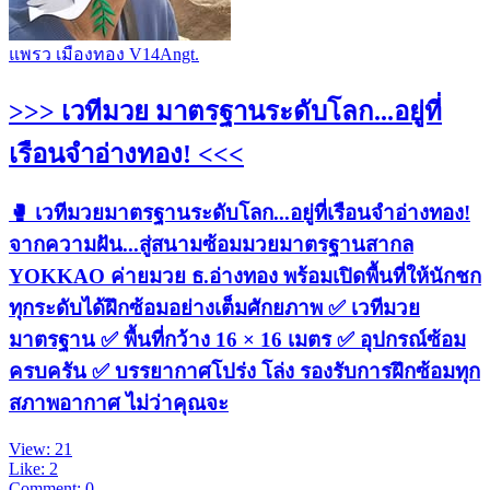
แพรว เมืองทอง V14Angt.
>>> เวทีมวย มาตรฐานระดับโลก...อยู่ที่
เรือนจำอ่างทอง! <<<
🥊 เวทีมวยมาตรฐานระดับโลก...อยู่ที่เรือนจำอ่างทอง!
จากความฝัน...สู่สนามซ้อมมวยมาตรฐานสากล
YOKKAO ค่ายมวย ธ.อ่างทอง พร้อมเปิดพื้นที่ให้นักชก
ทุกระดับได้ฝึกซ้อมอย่างเต็มศักยภาพ ✅ เวทีมวย
มาตรฐาน ✅ พื้นที่กว้าง 16 × 16 เมตร ✅ อุปกรณ์ซ้อม
ครบครัน ✅ บรรยากาศโปร่ง โล่ง รองรับการฝึกซ้อมทุก
สภาพอากาศ ไม่ว่าคุณจะ
View: 21
Like: 2
Comment: 0