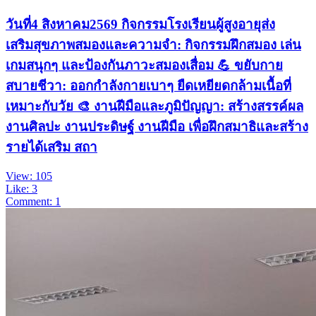
วันที่4 สิงหาคม2569 กิจกรรมโรงเรียนผู้สูงอายุส่ง
เสริมสุขภาพสมองและความจำ: กิจกรรมฝึกสมอง เล่น
เกมสนุกๆ และป้องกันภาวะสมองเสื่อม 💪 ขยับกาย
สบายชีวา: ออกกำลังกายเบาๆ ยืดเหยียดกล้ามเนื้อที่
เหมาะกับวัย 🎨 งานฝีมือและภูมิปัญญา: สร้างสรรค์ผล
งานศิลปะ งานประดิษฐ์ งานฝีมือ เพื่อฝึกสมาธิและสร้าง
รายได้เสริม สถา
View: 105
Like: 3
Comment: 1