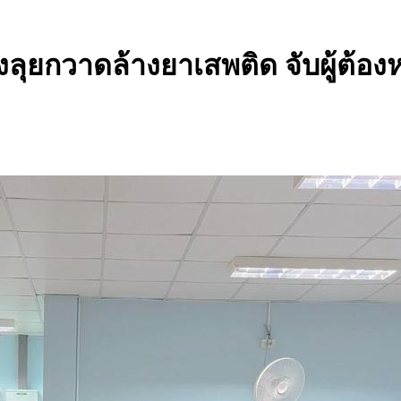
งลุยกวาดล้างยาเสพติด จับผู้ต้องห