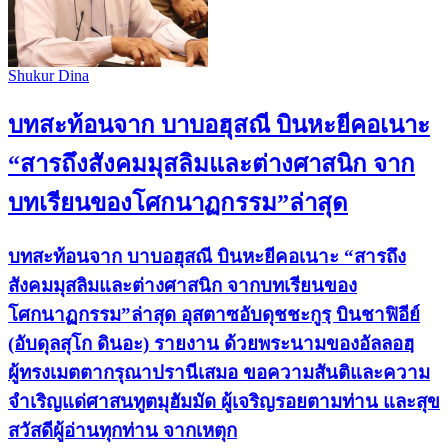
Shukur Dina
บทสะท้อนจาก บาบอฮุสณี บินหะยีคอเนาะ
“สารถึงสังคมมุสลิมและต่างศาสนิก จาก
บทเรียนของโศกนาฏกรรม”ล่าสุด
บทสะท้อนจาก บาบอฮุสณี บินหะยีคอเนาะ “สารถึง
สังคมมุสลิมและต่างศาสนิก จากบทเรียนของ
โศกนาฏกรรม”ล่าสุด อุสตาซอับดุชชะกูรฺ บินชาฟิอีย์
(อับดุลสุโก ดินอะ) รายงาน ด้วยพระนามของอัลลอฮฺ
ผู้ทรงเมตตากรุณาปรานีเสมอ ขอความสันติและความ
จำเริญแด่ศาสนทูตมุฮัมมัด ผู้เจริญรอยตามท่าน และสุข
สวัสดีผู้อ่านทุกท่าน จากเหตุก