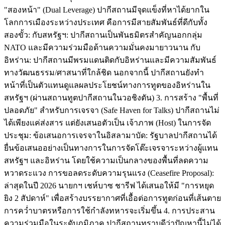
"สองหน้า" (Dual Leverage) ปากีสถานมีจุดแข็งที่หาได้ยากใน
โลกการเมืองระหว่างประเทศ คือการมีสายสัมพันธ์ที่ดีกับทั้ง
สองขั้ว: กับสหรัฐฯ: ปากีสถานเป็นพันธมิตรสำคัญนอกกลุ่ม
NATO และมีความร่วมมือด้านความมั่นคงมายาวนาน กับ
อิหร่าน: ปากีสถานมีพรมแดนติดกับอิหร่านและมีความสัมพันธ์
ทางวัฒนธรรม/ศาสนาที่ใกล้ชิด นอกจากนี้ ปากีสถานยังทำ
หน้าที่เป็นตัวแทนดูแลผลประโยชน์ทางการทูตของอิหร่านใน
สหรัฐฯ (ผ่านสถานทูตปากีสถานในวอชิงตัน) 3. การสร้าง "พื้นที่
ปลอดภัย" สำหรับการเจรจา (Safe Haven for Talks) ปากีสถานไม่
ได้เพียงแค่ส่งสาร แต่ยังเสนอตัวเป็น เจ้าภาพ (Host) ในการจัด
ประชุม: ข้อเสนอการเจรจาในอิสลามาบัด: รัฐบาลปากีสถานได้
ยื่นข้อเสนออย่างเป็นทางการในการจัดโต๊ะเจรจาระหว่างผู้แทน
สหรัฐฯ และอิหร่าน โดยใช้ความเป็นกลางของพื้นที่ลดความ
หวาดระแวง การขอลดระดับความรุนแรง (Ceasefire Proposal):
ล่าสุดในปี 2026 นายกฯ เชห์บาซ ชารีฟ ได้เสนอให้มี "การหยุด
ยิง 2 สัปดาห์" เพื่อสร้างบรรยากาศที่เอื้อต่อการทูตก่อนที่เส้นตาย
การคว่ำบาตรหรือการใช้กำลังทหารจะเริ่มขึ้น 4. การประสาน
ความร่วมมือในระดับภูมิภาค ปากีสถานทราบดีว่าปัญหานี้ไม่ได้