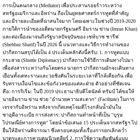
การเป็นคนกลาง (Mediator) เพื่อประสานรอยร้าวระหว่าง
สหรัฐอเมริกาและอิหร่าน ถือเป็นยุทธศาสตร์การทูตที่สำคัญ
และมีรายละเอียดที่น่าสนใจมาก โดยเฉพาะในช่วงปี 2019-2020
ภายใต้การนำของอดีตนายกรัฐมนตรี อิมราน ข่าน (Imran Khan)
และต่อเนื่องมาจนถึงรัฐบาลปัจจุบันของ เชห์บาซ ชารีฟ
(Shehbaz Sharif) ในปี 2026 นี้ แนวทางและวิธีการทำงานของ
ปากีสถานสรุปได้เป็น 4 ประเด็นหลักดังนี้ครับ: 1. การทูตแบบ
กระสวย (Shuttle Diplomacy) ปากีสถานใช้วิธีการเดินทางไปมา
เพื่อส่งสารระหว่างกันโดยตรง นายกฯ ปากีสถานมักจะเดินทาง
เยือนทั้งเตหะรานและวอชิงตันในระยะเวลาที่ใกล้เคียงกัน เพื่อ
รับทราบเงื่อนไขและข้อกังวลของแต่ละฝ่าย ตัวอย่างที่ชัดเจน
คือ: การริเริ่ม: ในปี 2019 ประธานาธิบดีโดนัลด์ ทรัมป์ ได้ขอให้
นายอิมราน ข่าน ช่วย "อำนวยความสะดวก" (Facilitate) ในการ
เจรจากับอิหร่าน หลังจากเกิดเหตุโจมตีโรงกลั่นน้ำมันใน
ซาอุดีอาระเบีย การส่งสาร: ปากีสถานทำหน้าที่เป็น "บุรุษ
ไปรษณีย์ทางการทูต" โดยนำข้อเสนอ 15 ประเด็นจากสหรัฐฯ ไป
ยื่นให้อิหร่านพิจารณา ซึ่งครอบคลุมทั้งเรื่องการยกเลิกคว่ำ
บาตรและการควบคุมนิวเคลียร์ 2. การใช้ความสัมพันธ์แบบ