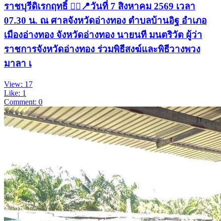
ราชบุรีดิเรกฤทธิ์ 👨‍⚖️📍วันที่ 7 สิงหาคม 2569 เวลา
07.30 น. ณ ศาลจังหวัดอ่างทอง ตำบลบ้านอิฐ อำเภอ
เมืองอ่างทอง จังหวัดอ่างทอง นายนที มนตริวัต ผู้ว่า
ราชการจังหวัดอ่างทอง ร่วมพิธีสงฆ์และพิธีวางพวง
มาลา เ
View: 17
Like: 1
Comment: 0