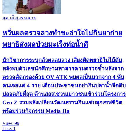
สุมาลี สุวรรณกร
หวั่นผลตรวจลวงทำชะล่าใจไม่กินยาถ่าย
พยาธิส่งผลป่วยมะเร็งท่อน้ำดี
นักวิชาการระบุกลัวผลลบลวง เสี่ยงติดพยาธิใบไม้ตับ
หลังพบตัวเลขนักศึกษามหาสารคามตรวจซ้ำหลังจาก
ตรวจคัดกรองด้วย OV ATK พบผลเป็นบวกจาก 4 พัน
คนเจอแค่ 4 ราย เตือนประชาชนอย่ากินปลาน้ำจืดดิบ
ปลอดภัยที่สุด ด้านสสส.ชวนเยาวชนเข้าร่วมโครงการ
Gen Z รวมพลังเปลี่ยนวัฒนธรรมกินแซ่บสุกเซฟชีวิต
พร้อมร่วมกิจกรรม Media Ha
View: 99
Like: 1