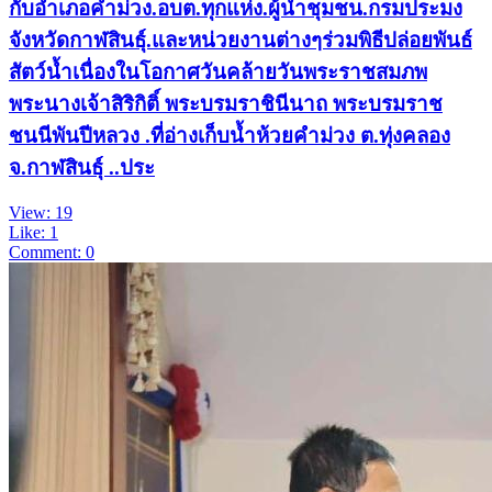
กับอำเภอคำม่วง.อบต.ทุกแห่ง.ผู้นำชุมชน.กรมประมง
จังหวัดกาฬสินธุ์.และหน่วยงานต่างๆร่วมพิธีปล่อยพันธ์
สัตว์น้ำเนื่องในโอกาศวันคล้ายวันพระราชสมภพ
พระนางเจ้าสิริกิติ์ พระบรมราชินีนาถ พระบรมราช
ชนนีพันปีหลวง .ที่อ่างเก็บน้ำห้วยคำม่วง ต.ทุ่งคลอง
จ.กาฬสินธุ์ ..ประ
View: 19
Like: 1
Comment: 0