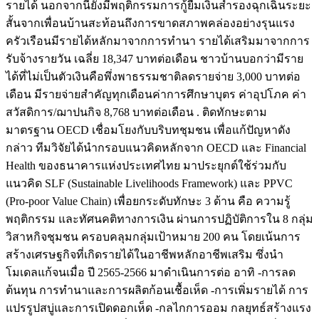
รายได้ นอกจากนี้ยังมีพฤติกรรมการกู้ยืมเงินสำรองฉุกเฉินระยะ
สั้นจากเพื่อนบ้านสะท้อนถึงการขาดสภาพคล่องอย่างรุนแรง
ครัวเรือนมีรายได้หลักมาจากการทำนา รายได้เสริมมาจากการ
รับจ้างรายวัน เฉลี่ย 18,347 บาทต่อเดือน ชาวบ้านบอกว่ามีราย
ได้ที่ไม่เป็นตัวเงินคือพึ่งพาธรรมชาติลดรายจ่าย 3,000 บาทต่อ
เดือน มีรายจ่ายสำคัญทุกเดือนค่าการศึกษาบุตร ค่าอุปโภค ค่า
สวัสดิการ/ฌาปนกิจ 8,768 บาทต่อเดือน . ติดทักษะตาม
มาตรฐาน OECD เชื่อมโยงกับบริบทชุมชน เพื่อแก้ปัญหาดัง
กล่าว ทีมวิจัยได้นำกรอบแนวคิดหลักจาก OECD และ Financial
Health ของธนาคารแห่งประเทศไทย มาประยุกต์ใช้ร่วมกับ
แนวคิด SLF (Sustainable Livelihoods Framework) และ PPVC
(Pro-poor Value Chain) เพื่อยกระดับทักษะ 3 ด้าน คือ ความรู้
พฤติกรรม และทัศนคติทางการเงิน ผ่านการปฏิบัติการใน 8 กลุ่ม
วิสาหกิจชุมชน ครอบคลุมกลุ่มเป้าหมาย 200 คน โดยเน้นการ
สร้างเศรษฐกิจที่เกิดรายได้ในอาชีพหลักอาชีพเสริม ซึ่งนำ
โมเดลแก้จนเมื่อ ปี 2565-2566 มาดำเนินการต่อ อาทิ -การลด
ต้นทุน การทำนาและการผลิตก้อนเชื้อเห็ด -การเพิ่มรายได้ การ
แปรรูปสบู่และการเปิดดอกเห็ด -กลไกการออม กลยุทธ์สร้างแรง