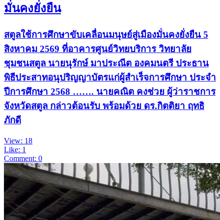
มั่นคงยั่งยืน
สตูลใช้การศึกษาขับเคลื่อนมนุษย์สู่เมืองมั่นคงยั่งยืน 5
สิงหาคม 2569 ที่อาคารศูนย์วิทยบริการ วิทยาลัย
ชุมชนสตูล นายนุรักษ์ มาประณีต องคมนตรี ประธาน
พิธีประสาทอนุปริญญาบัตรแก่ผู้สำเร็จการศึกษา ประจำ
ปีการศึกษา 2568 ……. นายคณิต คงช่วย ผู้ว่าราชการ
จังหวัดสตูล กล่าวต้อนรับ พร้อมด้วย ดร.กิตติยา ฤทธิ
ภักดี
View: 18
Like: 1
Comment: 0