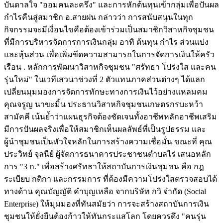
บันดาลใจ "ออมคนละครึ่ง" และการหักต้นทุนเข้ากลุ่มเพื่อปันผล
กำไรคืนสู่สมาชิก อ.สายฝน กล่าวว่า การสนับสนุนในทุก
กิจกรรมจะมีเงื่อนไขคือต้องเข้าร่วมเป็นสมาชิกวิสาหกิจชุมชน
ที่มีการบริหารจัดการการเงินกลุ่ม อาทิ ต้นทุน กำไร ส่วนแบ่ง
และหุ้นส่วน เพื่อเพิ่มขีดความสามารถในการจัดการเงินให้ครัว
เรือน . หลักการพัฒนาวิสาหกิจชุมชน "ศรัทธา โปร่งใส และคน
รุ่นใหม่" ในเวทีเสวนาช่วงที่ 2 ตัวแทนภาคส่วนต่างๆ ได้แลก
เปลี่ยนมุมมองการจัดการทักษะทางการเงินไว้อย่างแหลมคม
คุณจรูญ นาขะมิ้น ประธานวิสาหกิจชุมชนเกษตรกรบะหว้า
สามัคคี เน้นย้ำว่าแผนธุรกิจต้องชัดเจนทั้งอาชีพหลักอาชีพเสริม
มีการปันผลจริงเพื่อให้สมาชิกเห็นผลลัพธ์ที่เป็นรูปธรรม และ
ผู้นำชุมชนเป็นหัวใจหลักในการสร้างความเชื่อมั่น ขณะที่ คุณ
ประวิทย์ จุลนีย์ ผู้จัดการธนาคารประชาชนตำบลไร่ เสนอหลัก
การ "3 ก." เพื่อสร้างศรัทธาให้สถาบันการเงินชุมชน คือ กฎ
ระเบียบ กติกา และกรรมการ ที่ต้องมีความโปร่งใสตรวจสอบได้
ทางด้าน คุณบัญญัติ คำบุญเหลือ จากบริษัท กวิ จำกัด (Social
Enterprise) ให้มุมมองที่ทันสมัยว่า การจะสร้างสถาบันการเงิน
ชุมชนให้ยั่งยืนต้องก้าวให้ทันกระแสโลก โดยควรดึง "คนรุ่น