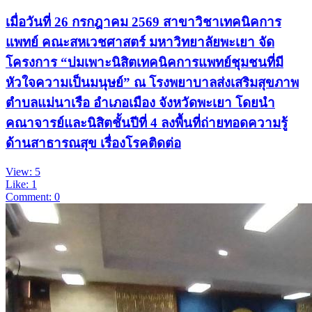
เมื่อวันที่ 26 กรกฎาคม 2569 สาขาวิชาเทคนิคการ
แพทย์ คณะสหเวชศาสตร์ มหาวิทยาลัยพะเยา จัด
โครงการ “บ่มเพาะนิสิตเทคนิคการแพทย์ชุมชนที่มี
หัวใจความเป็นมนุษย์” ณ โรงพยาบาลส่งเสริมสุขภาพ
ตำบลแม่นาเรือ อำเภอเมือง จังหวัดพะเยา โดยนำ
คณาจารย์และนิสิตชั้นปีที่ 4 ลงพื้นที่ถ่ายทอดความรู้
ด้านสาธารณสุข เรื่องโรคติดต่อ
View: 5
Like: 1
Comment: 0