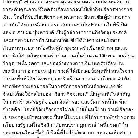
Literacy)" เพื่อแลกเปลี่ยนข้อมูลและระดมความคิดเห็นในการ
ยกระดับคุณภาพชีวิตครัวเรือนยากจนให้เข้าถึงบริการทางการ
เงิน . โดยได้รับเกียรติจาก ผศ.ดร.สาคร อินทะชัย ผู้อำนวยการ
สถาบันวิจัยและพัฒนา มรภ.สกลนคร เป็นประธานในพิธีเปิด
และ อ.สายฝน ปุนหาวงค์ เป็นผู้กล่าวรายงานถึงวัตถุประสงค์
และภาพรวมการดำเนินงานวิจัย ซึ่งได้รับความสนใจจาก
ตัวแทนหน่วยงานท้องถิ่น ผู้นำชุมชน ครัวเรือนเป้าหมายและ
สมาชิกวิสาหกิจชุมชนเข้าร่วมงานเป็นจำนวน 100 คน . สะท้อน
วิกฤต "หนี้มรดก" และช่องว่างทางการเงินในครัวเรือน ใน
เซสชันแรก อ.สายฝน ปุนหาวงค์ ได้เปิดเผยข้อมูลที่น่าสนใจจาก
การลงพื้นที่วิจัย โดยระบุว่าครัวเรือนยากจนกว่าร้อยละ 40 ยัง
ขาดขีดความสามารถในการจัดการการเงินด้วยตนเอง ซึ่ง
จำเป็นต้องใช้กลไกของ "วิสาหกิจชุมชน" เป็นฐานที่มั่นสำคัญ
ในการสร้างเศรษฐกิจ ออมเงินสำรอง และจัดการหนี้สิน ที่น่า
กังวลคือ "โจทย์วิจัยเรื่องการไม่กลับไปเป็นหนี้" พบว่าแม้ร้อยละ
76 ของกลุ่มเป้าหมายจะเป็นหนี้ในระบบที่ได้รับการพักชำระตาม
นโยบายรัฐ แต่ในเชิงลึกกลับพบปรากฏการณ์ "หนี้มรดก" ใน
กลุ่มคนรุ่นใหม่ ซึ่งรับใช้หนี้ที่ไม่ได้เกิดจากการลงทุนเพื่อสร้าง