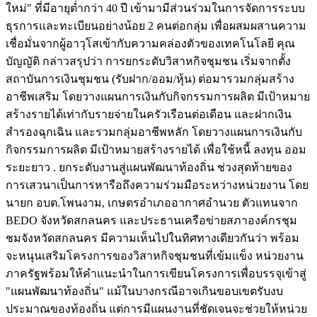
ใหม่" ที่มีอายุต่ำกว่า 40 ปี เข้ามามีส่วนร่วมในการจัดการระบบ
ธุรการและทะเบียนอย่างน้อย 2 คนต่อกลุ่ม เพื่อผสมผสานความ
เชื่อมั่นจากผู้อาวุโสเข้ากับความคล่องตัวของเทคโนโลยี คุณ
บัญญัติ กล่าวสรุปว่า การยกระดับวิสาหกิจชุมชน เริ่มจากตั้ง
สถาบันการเงินชุมชน (รับฝาก/ออม/หุ้น) ต่อมารวมกลุ่มสร้าง
อาชีพเสริม โดยวางแผนการเงินกับกิจกรรมการผลิต มีเป้าหมาย
สร้างรายได้เท่ากับรายจ่ายในครัวเรือนต่อเดือน และฝากเงิน
สำรองฉุกเฉิน และรวมกลุ่มอาชีพหลัก โดยวางแผนการเงินกับ
กิจกรรมการผลิต มีเป้าหมายสร้างรายได้ เพื่อใช้หนี้ ลงทุน ออม
ระยะยาว . ยกระดับงานสู่แผนพัฒนาท้องถิ่น ช่วงสุดท้ายของ
การเสวนาเป็นการหารือถึงความร่วมมือระหว่างหน่วยงาน โดย
นายก อบต.โพนงาม, เกษตรอำเภออากาศอำนวย ตัวแทนจาก
BEDO จังหวัดสกลนคร และประธานเครือข่ายสภาองค์กรชุม
ชมจังหวัดสกลนคร มีความเห็นไปในทิศทางเดียวกันว่า พร้อม
จะหนุนเสริมโครงการของวิสาหกิจชุมชนที่เข้มแข็ง หน่วยงาน
ภาครัฐพร้อมให้คำแนะนำในการเขียนโครงการเพื่อบรรจุเข้าสู่
"แผนพัฒนาท้องถิ่น" แม้ในบางกรณีอาจเกินขอบเขตรับงบ
ประมาณของท้องถิ่น แต่การมีแผนงานที่ชัดเจนจะช่วยให้หน่วย