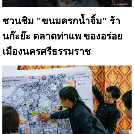
ชวนชิม "ขนมครกน้ำจิ้ม" ร้า
นก๊ะย๊ะ ตลาดท่าแพ ของอร่อย
เมืองนครศรีธรรมราช