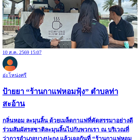
10 ส.ค. 2569 15:07
อ่ะโหน่งศรี
ป้ายยา “ร้านกาแฟหอมฟุ้ง” ตำบลท่า
สะอ้าน
กลิ่นหอม ละมุนลิ้น ด้วยเมล็ดกาแฟที่คัดสรรมาอย่างดี
ร่วมสัมผัสรสชาติละมุนลิ้นไปกับพวกเรา ณ บริเวณที่
ว่าการอำเภอบางปะกง แล้วเจอกันที่ “ร้านกาแฟหอม