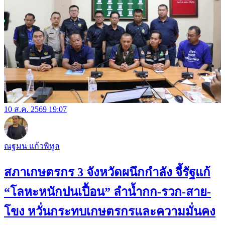
10 ส.ค. 2569 19:07
ณฐมน แก้วพิทูล
สภาเกษตรกร 3 จังหวัดผนึกกำลัง จี้รัฐแก้
“โลหะหนักปนเปื้อน” ลำน้ำกก-รวก-สาย-
โขง หวั่นกระทบเกษตรกรและความมั่นคง