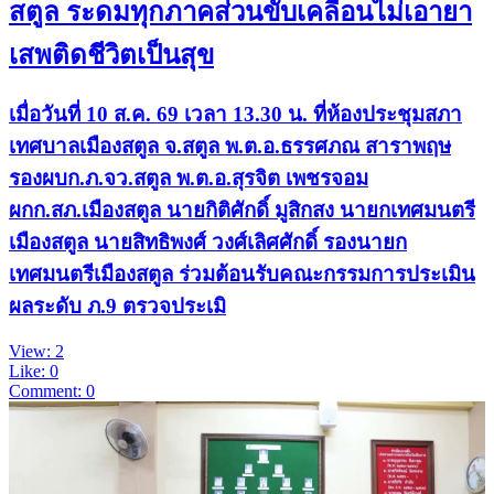
สตูล ระดมทุกภาคส่วนขับเคลื่อนไม่เอายา
เสพติดชีวิตเป็นสุข
เมื่อวันที่ 10 ส.ค. 69 เวลา 13.30 น. ที่ห้องประชุมสภา
เทศบาลเมืองสตูล จ.สตูล พ.ต.อ.ธรรศภณ สาราพฤษ
รองผบก.ภ.จว.สตูล พ.ต.อ.สุรจิต เพชรจอม
ผกก.สภ.เมืองสตูล นายกิติศักดิ์ มูสิกสง นายกเทศมนตรี
เมืองสตูล นายสิทธิพงศ์ วงศ์เลิศศักดิ์ รองนายก
เทศมนตรีเมืองสตูล ร่วมต้อนรับคณะกรรมการประเมิน
ผลระดับ ภ.9 ตรวจประเมิ
View: 2
Like: 0
Comment: 0