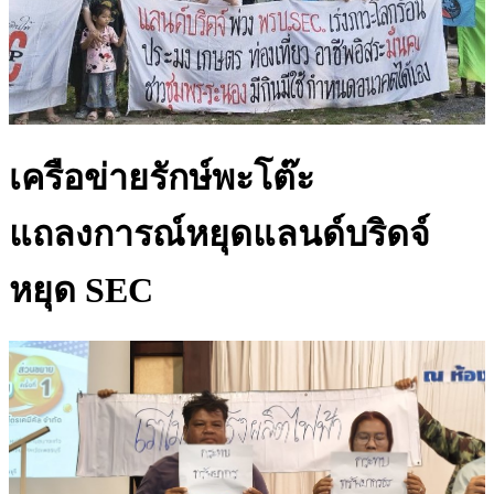
เครือข่ายรักษ์พะโต๊ะ
แถลงการณ์หยุดแลนด์บริดจ์
หยุด SEC